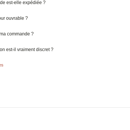
e est-elle expédiée ?
our ouvrable ?
r ma commande ?
son est-il vraiment discret ?
les